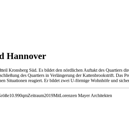
üd Hannover
teil Kronsberg Süd. Es bildet den nördlichen Auftakt des Quartiers di
rschließung des Quartiers in Verlängerung der Kattenbrookstrift. Das
nen Situationen reagiert. Er bildet zwei U-förmige Wohnhöfe und siche
röße
10.990qm
Zeitraum
2019
Mit
Lorenzen Mayer Architekten