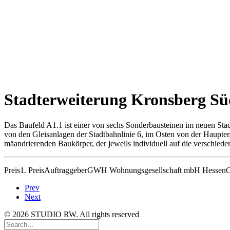
Stadterweiterung Kronsberg S
Das Baufeld A1.1 ist einer von sechs Sonderbausteinen im neuen Stadt
von den Gleisanlagen der Stadtbahnlinie 6, im Osten von der Haupte
mäandrierenden Baukörper, der jeweils individuell auf die verschiede
Preis
1. Preis
Auftraggeber
GWH Wohnungsgesellschaft mbH Hessen
G
Prev
Next
© 2026 STUDIO RW. All rights reserved